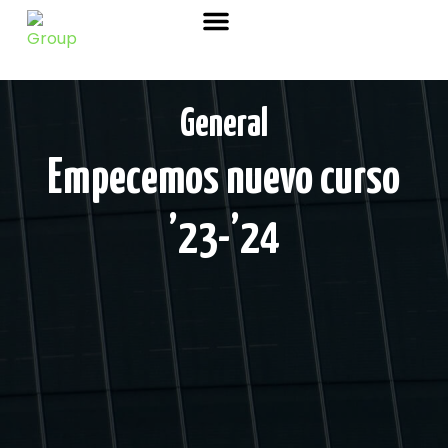
Sobre nosotros
Marchas Nórdicas
Venta de Bastones
General
Empecemos nuevo curso
’23-’24